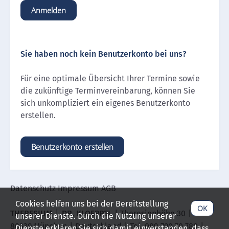
Anmelden
Sie haben noch kein Benutzerkonto bei uns?
Für eine optimale Übersicht Ihrer Termine sowie
die zukünftige Terminvereinbarung, können Sie
sich unkompliziert ein eigenes Benutzerkonto
erstellen.
Benutzerkonto erstellen
Datenschutz
Impressum
AGB
Cookies helfen uns bei der Bereitstellung
OK
THERESIUM │ DR. KLOEPPEL
Theresienhöhe 30
unserer Dienste. Durch die Nutzung unserer
80339 München
Deutschland
Tel. 089-790 70 780
Dienste erklären Sie sich damit einverstanden, dass